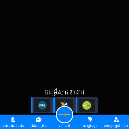
ជម្រើសធនាគារ
រក្សាសិទ្ធិ©
2026 BET888KH រក្សា​សិទ្ធ​គ្រប់យ៉ាង v3.3.729.51911.76
សេវាបំរើអតិថិជន
ជជែកជម្រើស
ទំព័រដើម
ការផ្តល់ជូន
លេខកូតអ្នកណែនាំ