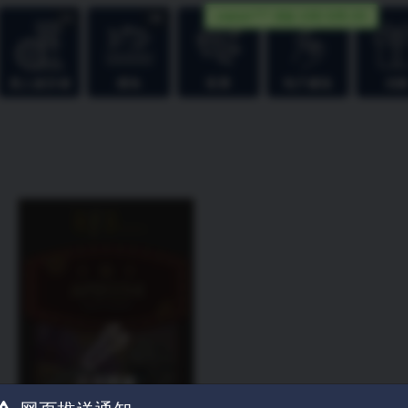
visal** 存款 USD 2,115.00
14
08
02
16
真人娱乐城
捕鱼
彩票
电子赌场
优
正在维修