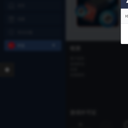
首页
优惠
常问问题
中文
链接
用户资料
游戏类别
优惠
优惠规则
游戏许可证