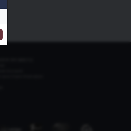
简单 DNS 解锁方法
raw
ank Account
t and Claim Promotion
er