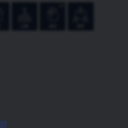
03
惠
比赛
游戏
推荐